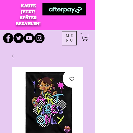
KAUFE
JETZT!
SPÄTER
BEZAHLEN!
ME
NU