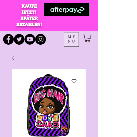
KAUFE
JETZT!
SPÄTER
BEZAHLEN!
ME
NU