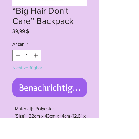
“Big Hair Don’t
Care” Backpack
Preis
39,99 $
Anzahl
*
Nicht verfügbar
Benachrichtigen lassen
[Material]: Polyester
· [Size]: 32cm x 43cm x 14cm (12.6" x
16.9" x 5.5")
· [Print Technology]: Thermal
transfer print