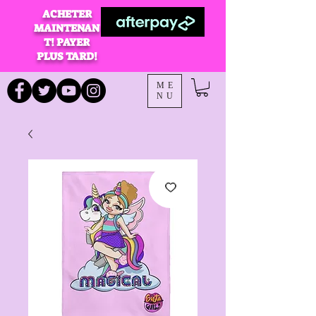
ACHETER
MAINTENAN
T! PAYER
PLUS TARD!
ME
NU