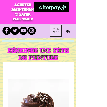
ACHETER
MAINTENAN
T! PAYER
PLUS TARD!
ME
NU
RÉSERVER UNE FÊTE
DE PEINTURE