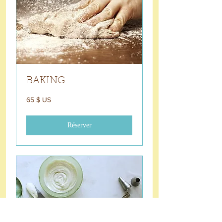
BAKING
65 dollars
65 $ US
des
États-
Unis
Réserver