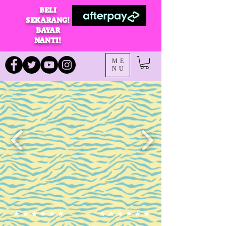
BELI
SEKARANG!
BAYAR
NANTI!
ME
NU