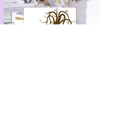
Butik Anak
DALLAS
301 N Bishop Avenue
Dallas, Tx 75208
Periksa mereka