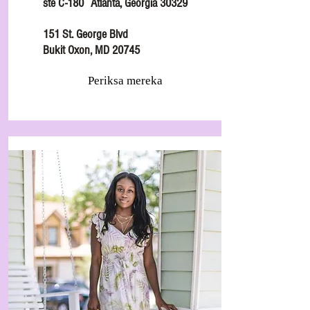
ste C-180
Atlanta, Georgia 30329
151 St. George Blvd
Bukit Oxon, MD 20745
Periksa mereka