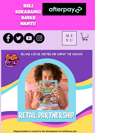
BELI
SEKARANG!
BAYAR
NANTI!
ME
NU