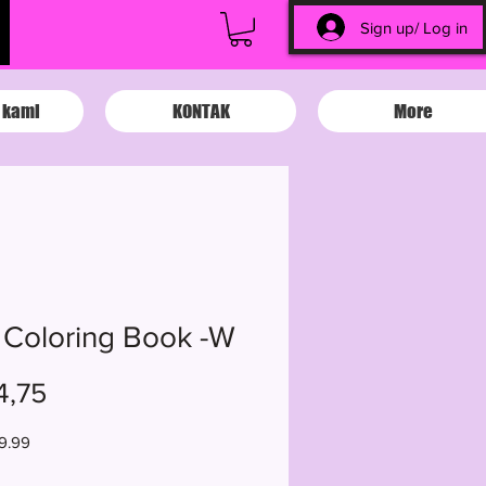
Sign up/ Log in
 kami
KONTAK
More
 Coloring Book -W
Harga
4,75
9.99