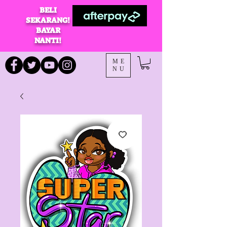
BELI
SEKARANG!
BAYAR
NANTI!
ME
NU