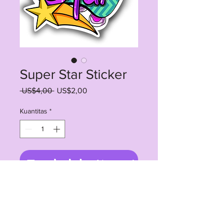
Super Star Sticker
Harga
Harga
 US$4,00 
US$2,00
Reguler
Promosi
Kuantitas
*
Tambah ke Keranjang
4" Vinyl Sticker