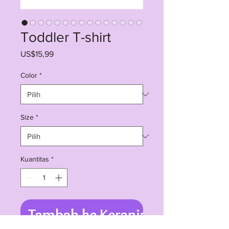
Toddler T-shirt
Harga
US$15,99
Color
*
Size
*
Kuantitas
*
Tambah ke Keranjang