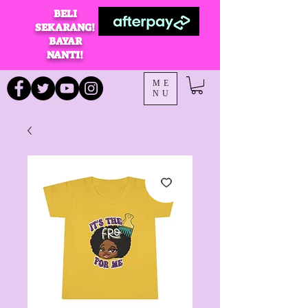
BELI
SEKARANG!
BAYAR
NANTI!
ME
NU